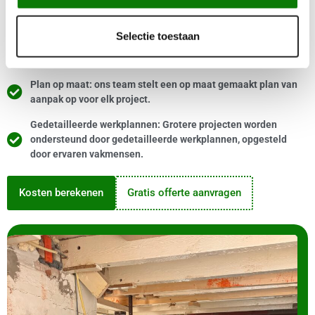
Locatieanalyse: we starten met een grondige analyse van de
bouwlocatie om de specifieke uitdagingen te begrijpen.
Selectie toestaan
Klantgesprek: we gaan in gesprek met de klant om hun
wensen en eisen duidelijk te definiëren.
Plan op maat: ons team stelt een op maat gemaakt plan van
aanpak op voor elk project.
Gedetailleerde werkplannen: Grotere projecten worden
ondersteund door gedetailleerde werkplannen, opgesteld
door ervaren vakmensen.
Kosten berekenen
Gratis offerte aanvragen