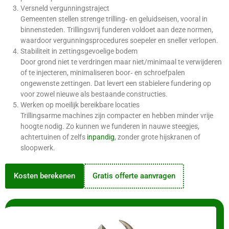
Versneld vergunningstraject
Gemeenten stellen strenge trilling‑ en geluidseisen, vooral in
binnensteden. Trillingsvrij funderen voldoet aan deze normen,
waardoor vergunningsprocedures soepeler en sneller verlopen.
Stabiliteit in zettingsgevoelige bodem
Door grond niet te verdringen maar niet/minimaa
l
te verwijderen
of te injecteren, minimaliseren boor‑ en schroefpalen
ongewenste zettingen. Dat levert een stabielere fundering op
voor zowel nieuwe als bestaande constructies.
Werken op moeilijk bereikbare locaties
Trillingsarme machines zijn compacter en hebben minder vrije
hoogte nodig. Zo kunnen we funderen in nauwe steegjes,
achtertuinen of zelfs
inpandig
, zonder grote hijskranen of
sloopwerk.
Kosten berekenen
Gratis offerte aanvragen