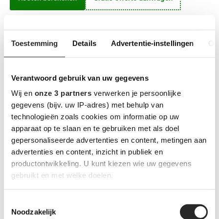
Onze aanpak
Toestemming
Details
Advertentie-instellingen
Ov
Bij Funderix geloven we in een grondige en doordachte aanpak voor
elk project, groot of klein. Ons doel is om je te voorzien van duurzame,
betrouwbare funderingen die aan uw verwachtingen voldoen. Of het
Verantwoord gebruik van uw gegevens
nu gaat om een kleinschalig bouwproject of een grootschalige
Wij en
onze 3 partners
verwerken je persoonlijke
constructie, wij zorgen ervoor dat elke fundering aan de hoogste
gegevens (bijv. uw IP-adres) met behulp van
normen voldoet.
technologieën zoals cookies om informatie op uw
apparaat op te slaan en te gebruiken met als doel
Locatieanalyse: we starten met een grondige analyse van de
gepersonaliseerde advertenties en content, metingen aan
bouwlocatie om de specifieke uitdagingen te begrijpen.
advertenties en content, inzicht in publiek en
Klantgesprek: we gaan in gesprek met de klant om hun
productontwikkeling. U kunt kiezen wie uw gegevens
wensen en eisen duidelijk te definiëren.
gebruikt en met welke doelen.
Plan op maat: ons team stelt een op maat gemaakt plan van
aanpak op voor elk project.
Lees meer over hoe uw persoonlijke gegevens worden
Toestemmingsselectie
verwerkt en stel uw voorkeuren in het
detailgedeelte
in.
Noodzakelijk
Gedetailleerde werkplannen: Grotere projecten worden