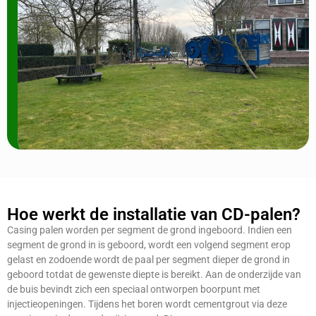
Hoe werkt de installatie van CD-palen?
Casing palen worden per segment de grond ingeboord. Indien een
segment de grond in is geboord, wordt een volgend segment erop
gelast en zodoende wordt de paal per segment dieper de grond in
geboord totdat de gewenste diepte is bereikt. Aan de onderzijde van
de buis bevindt zich een speciaal ontworpen boorpunt met
injectieopeningen. Tijdens het boren wordt cementgrout via deze