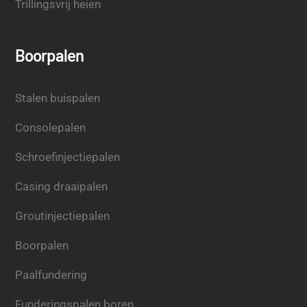
Trillingsvrij heien
Boorpalen
Stalen buispalen
Consolepalen
Schroefinjectiepalen
Casing draaipalen
Groutinjectiepalen
Boorpalen
Paalfundering
Funderingspalen boren