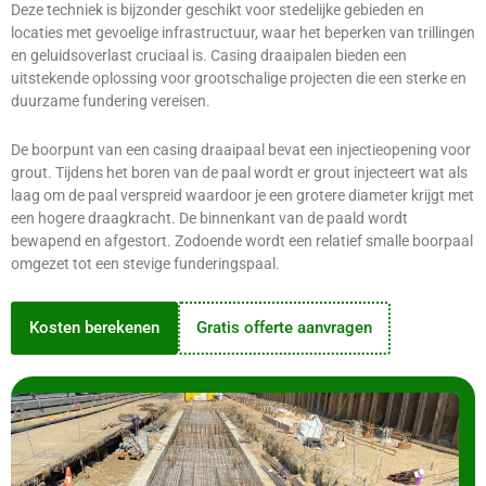
Deze techniek is bijzonder geschikt voor stedelijke gebieden en
locaties met gevoelige infrastructuur, waar het beperken van trillingen
en geluidsoverlast cruciaal is. Casing draaipalen bieden een
uitstekende oplossing voor grootschalige projecten die een sterke en
duurzame fundering vereisen.
De boorpunt van een casing draaipaal bevat een injectieopening voor
grout. Tijdens het boren van de paal wordt er grout injecteert wat als
laag om de paal verspreid waardoor je een grotere diameter krijgt met
een hogere draagkracht. De binnenkant van de paald wordt
bewapend en afgestort. Zodoende wordt een relatief smalle boorpaal
omgezet tot een stevige funderingspaal.
Kosten berekenen
Gratis offerte aanvragen