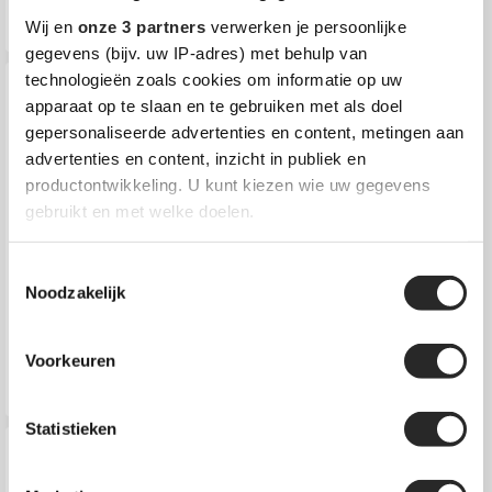
Schroef Injectie Palen (S.I.P.)
Wij en
onze 3 partners
verwerken je persoonlijke
gegevens (bijv. uw IP-adres) met behulp van
technologieën zoals cookies om informatie op uw
apparaat op te slaan en te gebruiken met als doel
gepersonaliseerde advertenties en content, metingen aan
advertenties en content, inzicht in publiek en
productontwikkeling. U kunt kiezen wie uw gegevens
gebruikt en met welke doelen.
Lees meer over hoe uw persoonlijke gegevens worden
Toestemmingsselectie
verwerkt en stel uw voorkeuren in het
detailgedeelte
in.
Noodzakelijk
U kunt uw toestemming op elk moment wijzigen of
intrekken in de Cookieverklaring.
Voorkeuren
Geheide stalenbuispalen
We gebruiken cookies om content en advertenties te
personaliseren, om functies voor social media te bieden
Statistieken
en om ons websiteverkeer te analyseren. Ook delen we
informatie over uw gebruik van onze site met onze