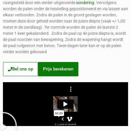
vastgesteld door een eerder uitgevoerde
sondering
. Vervolgens
worden de palen onder de heistelling gepositioneerd en via lassen aan
elkaar verbonden. Zodra de palen in de grond geslagen worden,
moeten deze door geheid worden naar de juiste diepte (vaak +/-1,00
meter in de zandlaag). Ter controle worden de palen de laatste 2
meter 1 keer gekalanderd. Zodra de paal op de juiste diepte is, wordt
de paal voorzien van bewapening. Zodra de wapening hangt wordt
de paal volgestort met beton. Twee dagen later kan er op de palen
verder worden gebouwd
Bel ons op
Prijs berekenen