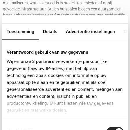
minimaliseren, wat essentieel is in stedelijke gebieden of nabij
gevoelige infrastructuur. Stalen buispalen bieden een duurzame en
betrouwbare oplossing voor funderingsuitdagingen, van residentiële
eigendommen tot omvangrijke commerciële projecten. Tot slot draagt
het heien van stalen buispalen bij aan de inzet voor innovatie en
Toestemming
Details
Advertentie-instellingen
Ov
milieubewust bouwen.
Bel ons op
Prijs berekenen
Verantwoord gebruik van uw gegevens
Wij en
onze 3 partners
verwerken je persoonlijke
gegevens (bijv. uw IP-adres) met behulp van
technologieën zoals cookies om informatie op uw
apparaat op te slaan en te gebruiken met als doel
gepersonaliseerde advertenties en content, metingen aan
advertenties en content, inzicht in publiek en
productontwikkeling. U kunt kiezen wie uw gegevens
gebruikt en met welke doelen.
Lees meer over hoe uw persoonlijke gegevens worden
Toestemmingsselectie