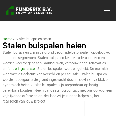
Home
»
Stalen buispalen heien
Stalen buispalen heien
Stalen buispalen zijn in de grond gevormde betonpalen, opgebouwd
uit stalen segmenten. Stalen buispalen kennen vele voordelen en
worden veel toegepast bij aanbouwen, verbouwingen, renovaties
en
funderingsherstel
. Stalen buispalen worden geheid. De techniek
waarmee dit gebeurt kan verschillen per situatie. Stalen buispalen
worden doorgaans de grond ingebracht door middel van valblok of
dynamisch heien. Stalen buispalen zijn toepasbaar op lastig
bereikbare locaties. Neem vandaag nog contact met ons op voor een
vrijblijvende offerte en ontdek hoe wij je kunnen helpen bij het
realiseren van jouw project.