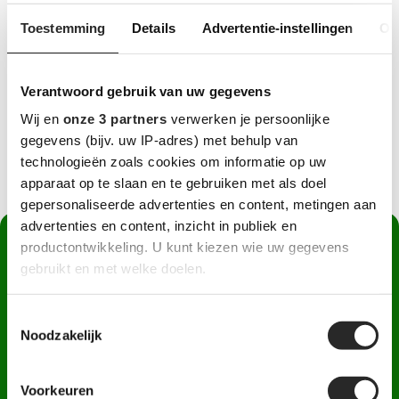
Toestemming
Details
Advertentie-instellingen
Ov
Verantwoord gebruik van uw gegevens
Wij en
onze 3 partners
verwerken je persoonlijke
gegevens (bijv. uw IP-adres) met behulp van
technologieën zoals cookies om informatie op uw
apparaat op te slaan en te gebruiken met als doel
gepersonaliseerde advertenties en content, metingen aan
advertenties en content, inzicht in publiek en
“Waar anderen
productontwikkeling. U kunt kiezen wie uw gegevens
problemen zien,
gebruikt en met welke doelen.
zien wij het plan.”
Thomas van 't
Lees meer over hoe uw persoonlijke gegevens worden
Toestemmingsselectie
Thomas van 't Wout
Wout
verwerkt en stel uw voorkeuren in het
detailgedeelte
in.
Noodzakelijk
U kunt uw toestemming op elk moment wijzigen of
Heeft u een vraag over een
intrekken in de Cookieverklaring.
fundering voor een
Voorkeuren